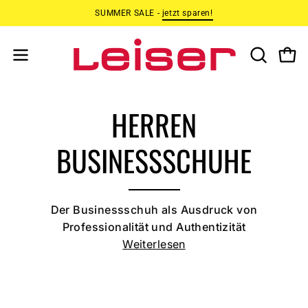
Inhalt
SUMMER SALE -
jetzt sparen!
überspringen
SUCHLEIS
Ware
Navigationsmenü
ÖFFNEN
öffnen
HERREN
BUSINESSSCHUHE
Der Businessschuh als Ausdruck von
Professionalität und Authentizität
Weiterlesen