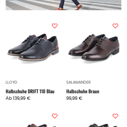
Halbschuhe
Halbschuhe
DRIFT
Braun
110
Blau
LLOYD
SALAMANDER
Halbschuhe DRIFT 110 Blau
Halbschuhe Braun
Аb 139,99 €
99,99 €
Halbschuhe
Halbschuhe
Braun
Schwarz