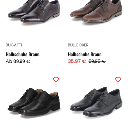
BUGATTI
BULLBOXER
Halbschuhe Braun
Halbschuhe Braun
Аb 89,99 €
35,97 €
59,95 €
Halbschuhe
Business-
ELLIOT
Schnürer
03
Schwarz
Schwarz