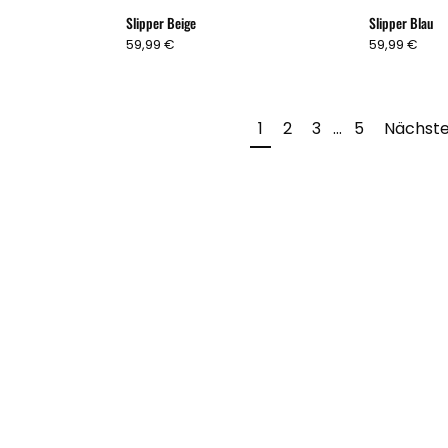
Slipper Beige
Slipper Blau
59,99 €
59,99 €
1
2
3
…
5
Nächste
Service