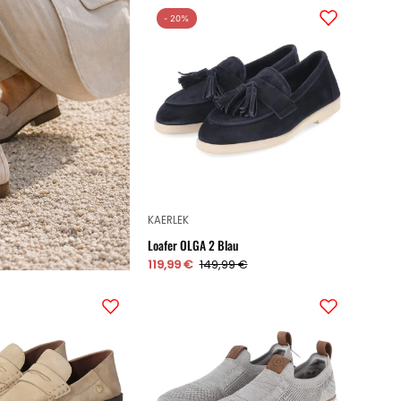
Loafer
- 20%
OLGA
2
Blau
KAERLEK
Loafer OLGA 2 Blau
119,99 €
149,99 €
Slipper
Slipper
PARIS
Grau
AND
ME
S.