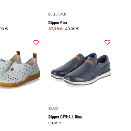
BULLBOXER
Slipper Blau
99 €
37,49 €
49,99 €
Slipper
Slipper
Blau
CAYHALL
Blau
SIOUX
Slipper CAYHALL Blau
99,99 €