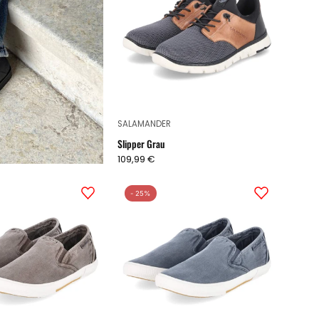
SALAMANDER
Slipper Grau
109,99 €
Slipper
Slipper
- 25%
Taupe
Blau