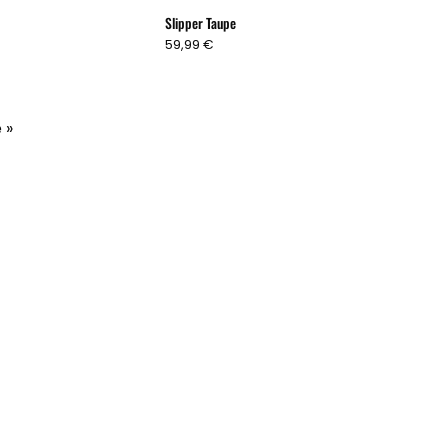
Slipper Taupe
59,99 €
 »
Hilfe