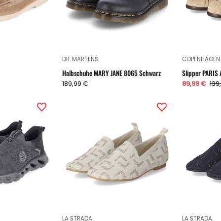
DR. MARTENS
COPENHAGEN
Halbschuhe MARY JANE 8065 Schwarz
Slipper PARIS 
189,99 €
89,99 €
139
Slipper
Slipper
Grau
Beige
LA STRADA
LA STRADA