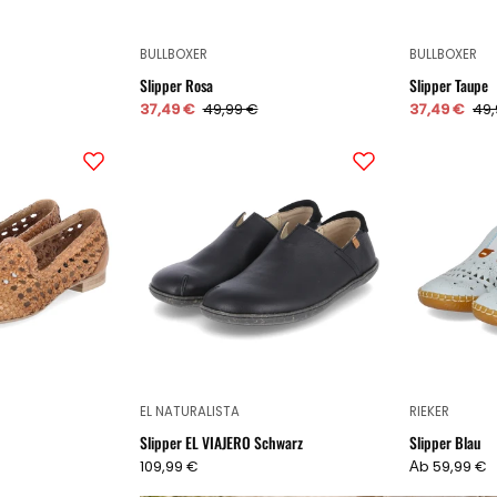
BULLBOXER
BULLBOXER
Slipper Rosa
Slipper Taupe
37,49 €
49,99 €
37,49 €
49,
Slipper
Slipper
Braun
EL
VIAJERO
Schwarz
EL NATURALISTA
RIEKER
Slipper EL VIAJERO Schwarz
Slipper Blau
109,99 €
Аb 59,99 €