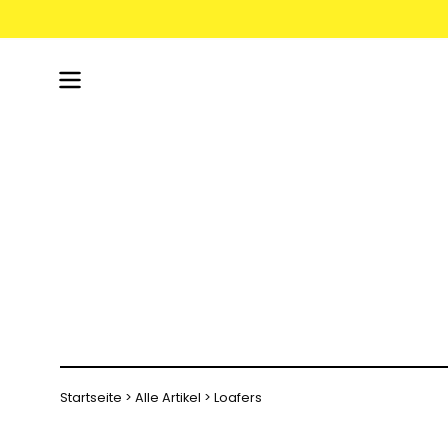
Inhalt
überspringen
Navigationsmenü
öffnen
Startseite
Alle Artikel
Loafers