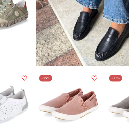
Barfußschuhe
Slipper
- 25%
- 25%
Weiß
Rosa