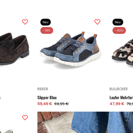
Loafer
Slipper
Neu
Neu
EEZY
Blau
- 14%
- 40%
240
Braun
RIEKER
BULLBOXER
n
Slipper Blau
Loafer Mehrfar
59,46 €
69,95 €
47,99 €
79,
Slipper
Grün