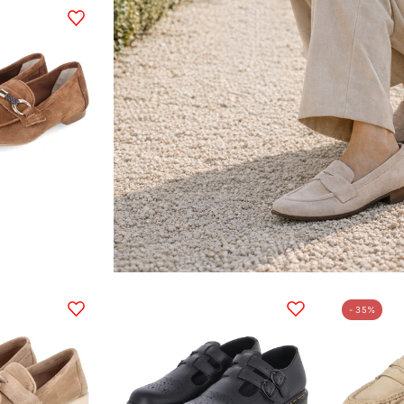
Loafer
IVY
Braun
Loafer
Halbschuhe
- 35%
OLGA
MARY
2
JANE
Braun
8065
Schwarz