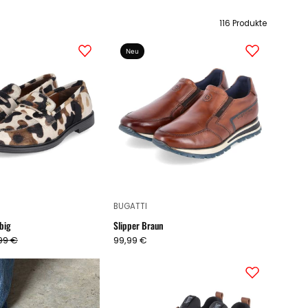
116 Produkte
Loafer
Slipper
Neu
Mehrfarbig
Braun
BUGATTI
big
Slipper Braun
99 €
99,99 €
Slipper
Grau