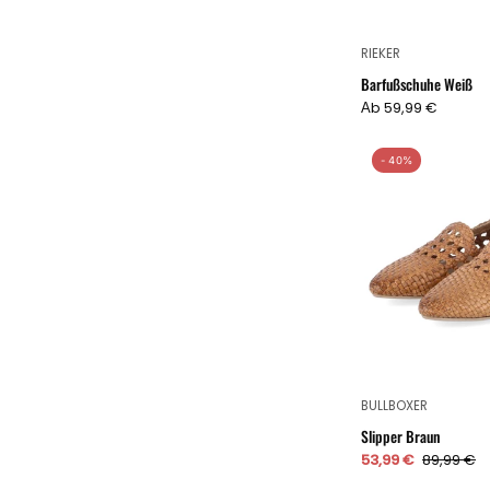
RIEKER
Barfußschuhe Weiß
Аb 59,99 €
- 40%
BULLBOXER
Slipper Braun
53,99 €
89,99 €