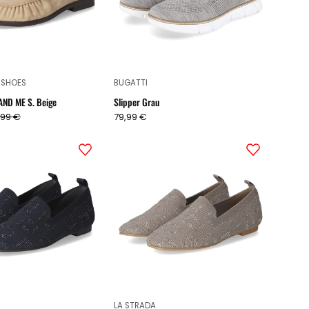
Beige
 SHOES
BUGATTI
AND ME S. Beige
Slipper Grau
,99 €
79,99 €
Slipper
Slipper
Blau
Taupe
LA STRADA