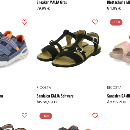
u
Sneaker MALIA Grau
Klettschuhe M
79,99 €
84,99 €
Low
Sandalen
- 14%
Sneaker
KALJA
RIDER
Schwarz
Blau
RICOSTA
RICOSTA
au
Sandalen KALJA Schwarz
Sandalen SAMI
Аb 69,99 €
Аb 55,21 €
Sandalen
Sandalen
- 14%
AMELIE
RAPTOR
Schwarz
Grau