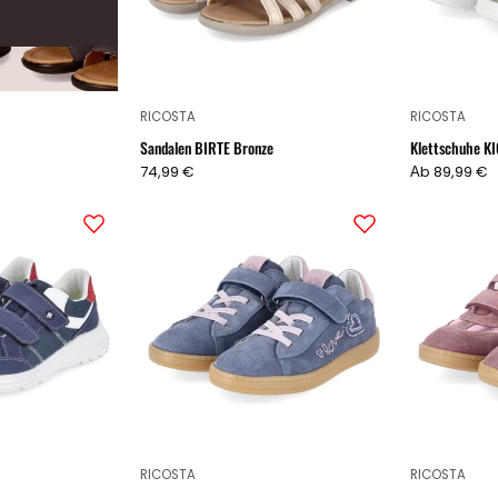
RICOSTA
RICOSTA
Sandalen BIRTE Bronze
Klettschuhe K
74,99 €
Аb 89,99 €
Klettschuhe
Sneaker
FLUX
MALIA
Blau
Grau
RICOSTA
RICOSTA