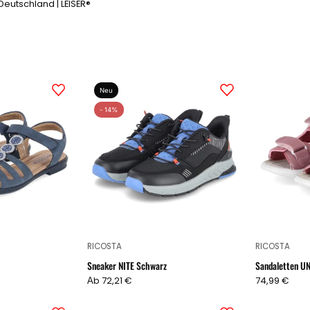
eutschland | LEISER®
Sandalen
Sneaker
Neu
ANA
NITE
- 14%
Blau
Schwarz
RICOSTA
RICOSTA
Sneaker NITE Schwarz
Sandaletten UN
Аb 72,21 €
74,99 €
Sandalen
Sandaletten