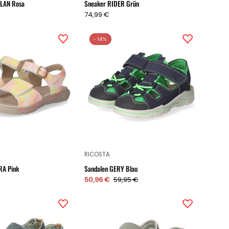
ILAN Rosa
Sneaker RIDER Grün
74,99 €
Sandalen
Sandalen
- 14%
SAMIRA
GERY
Pink
Blau
RICOSTA
RA Pink
Sandalen GERY Blau
50,96 €
59,95 €
Sandalen
Sandaletten
SURF
UNI
Grün
Grün