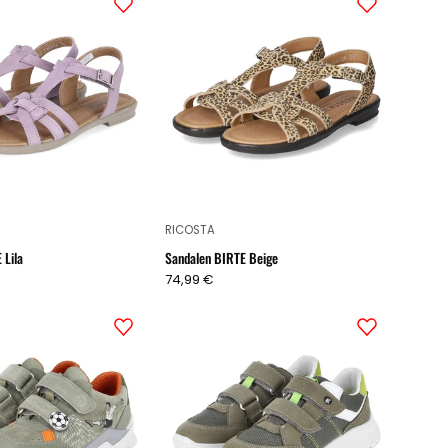
BIRTE
BIRTE
Lila
Beige
RICOSTA
 Lila
Sandalen BIRTE Beige
74,99 €
Klettschuhe
Klettschuhe
KICKER
FLUX
Grün
Grün