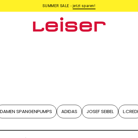
SUMMER SALE -
jetzt sparen!
Ricosta
DAMEN SPANGENPUMPS
ADIDAS
JOSEF SEIBEL
L.CRED