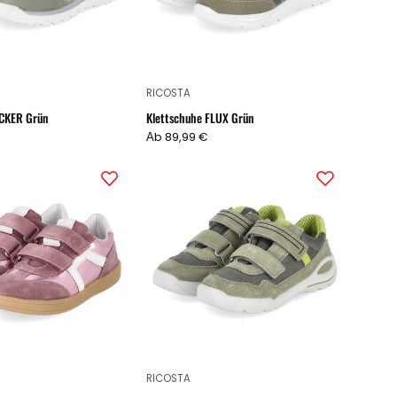
RICOSTA
ICKER Grün
Klettschuhe FLUX Grün
Аb 89,99 €
Klettschuhe
Sneaker
MILAN
RIDER
Rosa
Grün
RICOSTA