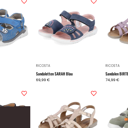
KICK
SARAH
Blau
Blau
RICOSTA
RICOSTA
Sandaletten SARAH Blau
Sandalen BIRTE
69,99 €
74,99 €
Sandalen
Sandalen
KALJA
BIRTE
Blau
Bronze