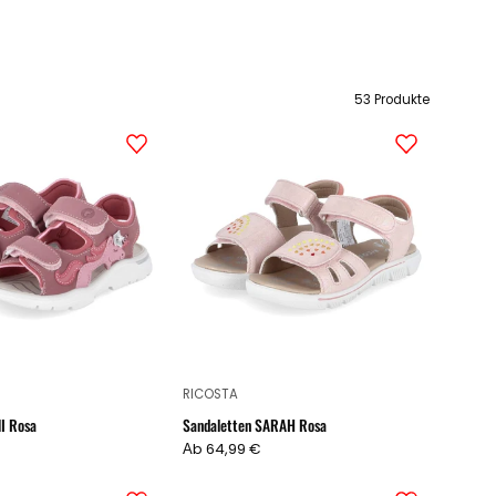
53 Produkte
Sandaletten
Sandaletten
UNI
SARAH
Rosa
Rosa
RICOSTA
I Rosa
Sandaletten SARAH Rosa
Аb 64,99 €
Sandalen
Sandalen