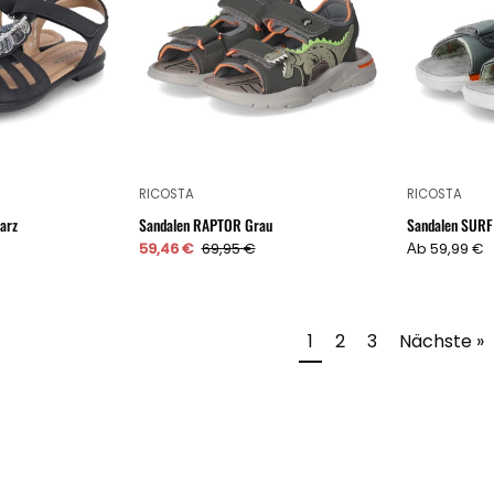
RICOSTA
RICOSTA
arz
Sandalen RAPTOR Grau
Sandalen SURF
59,46 €
69,95 €
Аb 59,99 €
1
2
3
Nächste »